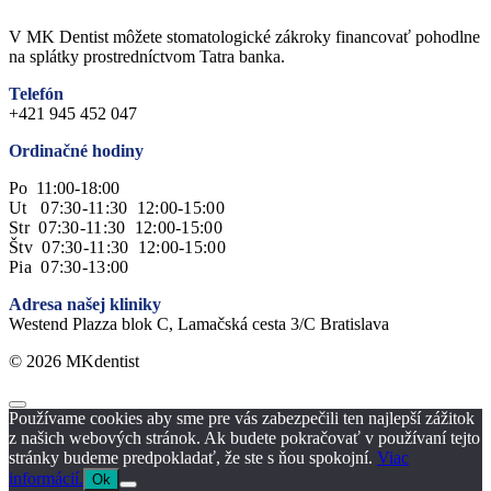
V MK Dentist môžete stomatologické zákroky financovať pohodlne
na splátky prostredníctvom Tatra banka.
Telefón
+421 945 452 047
Ordinačné hodiny
Po 11:00-18:00
Ut 07:30-11:30 12:00-15:00
Str 07:30-11:30 12:00-15:00
Štv 07:30-11:30 12:00-15:00
Pia 07:30-13:00
Adresa našej kliniky
Westend Plazza blok C, Lamačská cesta 3/C Bratislava
© 2026 MKdentist
Používame cookies aby sme pre vás zabezpečili ten najlepší zážitok
z našich webových stránok. Ak budete pokračovať v používaní tejto
stránky budeme predpokladať, že ste s ňou spokojní.
Viac
informácií.
Ok